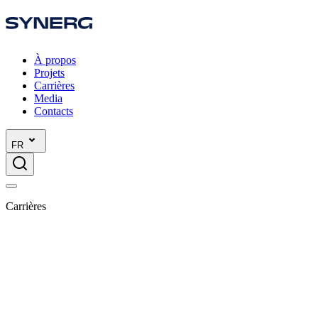
À propos
Projets
Carrières
Media
Contacts
FR
Carrières