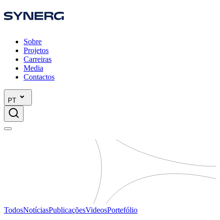
Sobre
Projetos
Carreiras
Media
Contactos
PT
Todos
Notícias
Publicações
Videos
Portefólio