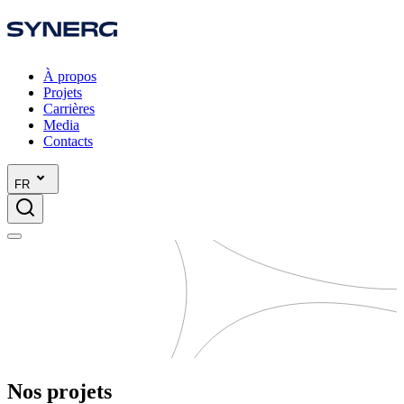
À propos
Projets
Carrières
Media
Contacts
FR
Nos projets