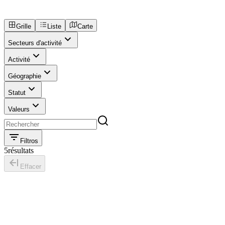
Grille
Liste
Carte
Secteurs d'activité
Activité
Géographie
Statut
Valeurs
Filtros
5
résultats
Effacer